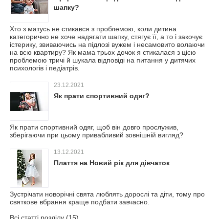
шапку?
Хто з матусь не стикався з проблемою, коли дитина
категорично не хоче надягати шапку, стягує її, а то і закочує
істерику, звиваючись на підлозі вужем і несамовито волаючи
на всю квартиру? Як мама трьох дочок я стикалася з цією
проблемою тричі й шукала відповіді на питання у дитячих
психологів і педіатрів.
23.12.2021
Як прати спортивний одяг?
Як прати спортивний одяг, щоб він довго прослужив,
зберігаючи при цьому привабливий зовнішній вигляд?
13.12.2021
Плаття на Новий рік для дівчаток
Зустрічати новорічні свята люблять дорослі та діти, тому про
святкове вбрання краще подбати завчасно.
Всі статті розділу (15)