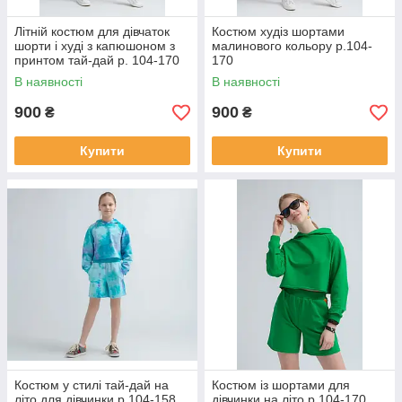
Літній костюм для дівчаток
Костюм худіз шортами
шорти і худі з капюшоном з
малинового кольору р.104-
принтом тай-дай р. 104-170
170
В наявності
В наявності
900
900
₴
₴
Купити
Купити
Костюм у стилі тай-дай на
Костюм із шортами для
літо для дівчинки р.104-158
дівчинки на літо р.104-170