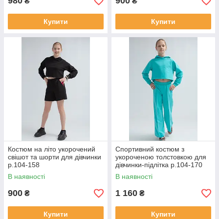
980
900
₴
₴
Купити
Купити
Костюм на літо укорочений
Спортивний костюм з
свішот та шорти для дівчинки
укороченою толстовкою для
р.104-158
дівчинки-підлітка р.104-170
В наявності
В наявності
900
1 160
₴
₴
Купити
Купити