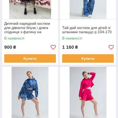
Дитячий нарядний костюм
для дівчаток блуза і довга
Тай-дай костюм для дітей зі
спідниця з фатину на
штанами палаццо р.104-170
підкладці р. 128-164
В наявності
В наявності
900
1 160
₴
₴
Купити
Купити