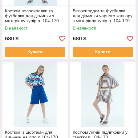
Костюм велосипедки та
Велосипедки та футболка
футболка для дівчинки з
для дівчинки чорного кольору
матеріалу кулір р. 104-170
з матеріалу кулір р. 104-170
В наявності
В наявності
680
680
₴
₴
Купити
Купити
Костюм із шортами для
Костюм літній підлітковий у
дівчинки на літо р.104-170
смужку р.104-170