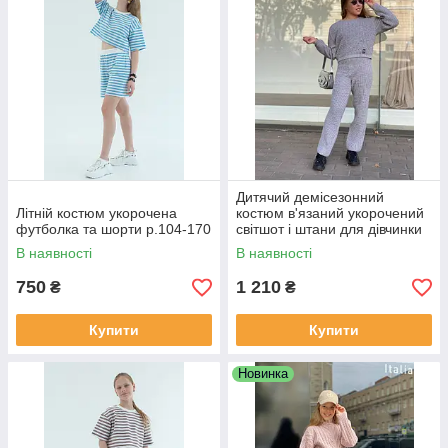
Дитячий демісезонний
Літній костюм укорочена
костюм в'язаний укорочений
футболка та шорти р.104-170
світшот і штани для дівчинки
Фора р. 122-158
В наявності
В наявності
750
1 210
₴
₴
Купити
Купити
Новинка