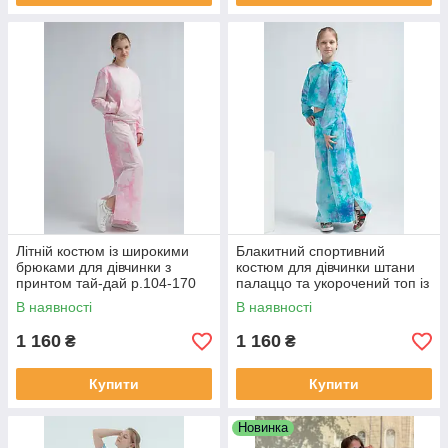
Літній костюм із широкими
Блакитний спортивний
брюками для дівчинки з
костюм для дівчинки штани
принтом тай-дай р.104-170
палаццо та укорочений топ із
двонитки з принтом тай-дай
В наявності
В наявності
р.104-170
1 160
1 160
₴
₴
Купити
Купити
Новинка