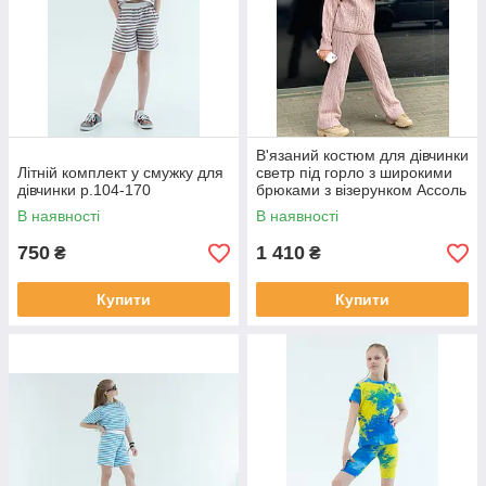
В'язаний костюм для дівчинки
Літній комплект у смужку для
светр під горло з широкими
дівчинки р.104-170
брюками з візерунком Ассоль
р. 122-158
В наявності
В наявності
750
1 410
₴
₴
Купити
Купити