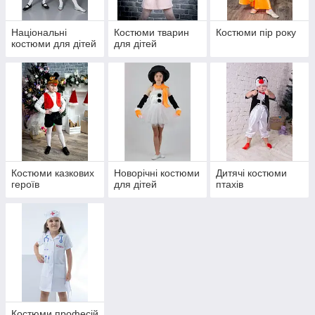
Національні
Костюми тварин
Костюми пір року
костюми для дітей
для дітей
Костюми казкових
Новорічні костюми
Дитячі костюми
героїв
для дітей
птахів
Костюми професій