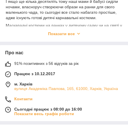
І якщо ще кілька десятиліть тому наші мами й бабусі сиділи
ночами, власноруч створюючи образи на ранки для свого
маленького чада, то сьогодні все стало набагато простіше,
адже існують готові дитячі карнавальні костюми.
Маскарадні костюми на ранках у дитячому садку чи на святі у
школі – це завжди красиво, яскраво і весело. Дитячі
Показати все
карнавальні костюми підіймають настрій, дарують позитивні
емоції, радують око.
Правильно вибраний дитячий карнавальний костюм завжди
Про нас
буде виглядати ефектно, допомагаючи Вашій дитині створити
необхідний образ і відчувати себе впевненіше і розкутіше. І
91% позитивних з 56 відгуків за рік
навіть ті малюки, які не люблять ранки, не встоять перед
можливістю на час перетворитися в персонажа улюбленої
Працює з 10.12.2017
казки або мультфільму.
м. Харків
вулиця Академіка Павлова, 165, 61000, Харків, Україна
Які маскарадні костюми найбільш
популярні?
Контакти
Сьогодні працює з 08:00 до 16:00
Показати весь графік роботи
Сьогодні ринок рясніє широким асортиментом різноманітних
за дизайном дитячих карнавальних костюмів всіх розмірів і
забарвлень. Пояснити це можна величезним попитом на