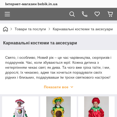
Інтернет-магазин bebik.in.ua
Товари та послуги
Карнавальні костюми та аксесуари
Карнавальні костюми та аксесуари
Свято, і особливо, Новий рік – це час чарівництва, сюрпризів і
подарунків. Час, коли збуваються мрії. Кожна дитина з
нетерпінням чекає свят, як дива. Та чого вже гріха таїти, і ми,
дорослі, їх чекаємо, адже так хочеться порадувати своїх
рідних і близьких, подарувавши їм трохи святкового настрою!
Важливою складовою кожного свята є підібраний до місця і
Показати все
до часу образ. (Продовження нижче).