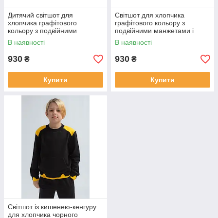
Дитячий світшот для
Світшот для хлопчика
хлопчика графітового
графітового кольору з
кольору з подвійними
подвійними манжетами і
манжетами р. 104-158
кишенею-кенгуру з двонитки
В наявності
В наявності
р. 104-158
930
930
₴
₴
Купити
Купити
Світшот із кишенею-кенгуру
для хлопчика чорного