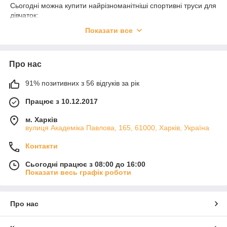
Сьогодні можна купити найрізноманітніші спортивні труси для
дівчаток:
Показати все
● різних кольорів: класичні чорні, яскраві, з різнокольоровими
вставками;
● із завищеною, звичайною або заниженою лінією талії;
Про нас
● з бавовни, еластану, біфлексу та інших тканин, в
91% позитивних з 56 відгуків за рік
основному, стрейчевих.
Працює з 10.12.2017
Залежно від виду спорту, куди планується купити спортивний
одяг, варто вибирати ту чи іншу модель.
м. Харків
вулиця Академіка Павлова, 165, 61000, Харків, Україна
Як вибрати дитячі труси для занять
Контакти
спортом?
Сьогодні працює з 08:00 до 16:00
Показати весь графік роботи
В першу чергу слід орієнтуватися на вид спорту, для якого
планується покупка спортивного одягу.
Про нас
Враховуйте, що дитина буде проводити на тренуваннях