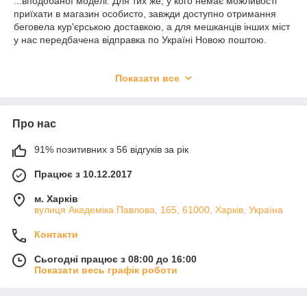
...вподобаної моделі. Для тих же, у кого немає можливості
приїхати в магазин особисто, завжди доступно отримання
беговела кур'єрською доставкою, а для мешканців інших міст
у нас передбачена відправка по Україні Новою поштою.
Що таке беговел?
Показати все
Що представляє з себе цей транспортний засіб? На вигляд
Про нас
беговел нагадує велосипед, тільки без педалей. Для того,
щоб привести беговел в рух, необхідно сісти на сидіння і
91% позитивних з 56 відгуків за рік
відштовхнутися ногами від землі. А оскільки її поверхні при
їзді дитина торкається обома ступнями одночасно, впасти з
Працює з 10.12.2017
беговела дуже складно. Тому купити беговел будуть раді, в
першу чергу, батьки діточок, адже немає нічого важливішого
м. Харків
безпеки власної дитини.
вулиця Академіка Павлова, 165, 61000, Харків, Україна
Зазвичай дитячі беговели випускають з діаметром коліс від 8
Контакти
до 16 дюймів. У багатьох сучасних моделей можна
відрегулювати сидіння і кермо по висоті, завдяки чому
Сьогодні працює з 08:00 до 16:00
використовувати цей транспорт можна досить довго. Знайти у
Показати весь графік роботи
продажу сьогодні можна навіть моделі беговелів для 1-1,5-
однорічних малят, за умови, що вони вже вміють досить
твердо ходити і здатні впоратися з керуванням беговела.