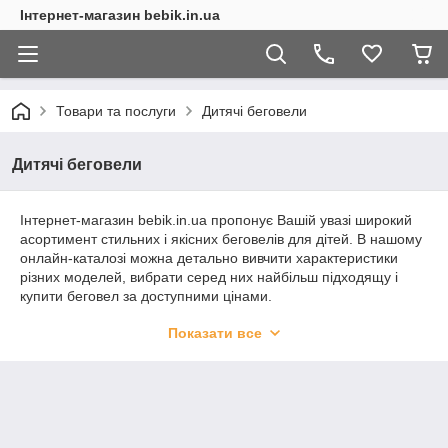
Інтернет-магазин bebik.in.ua
Товари та послуги
Дитячі беговели
Дитячі беговели
Інтернет-магазин bebik.in.ua пропонує Вашій увазі широкий
асортимент стильних і якісних беговелів для дітей. В нашому
онлайн-каталозі можна детально вивчити характеристики
різних моделей, вибрати серед них найбільш підходящу і
купити беговел за доступними цінами.
Ми працюємо тільки з перевіреними постачальниками, що
Показати все
зводить до нуля ймовірність покупки бракованого товару. Для
тих, хто живе в Харкові, купити беговел можна у нас в
магазині, приїхавши туди разом з дитиною і влаштувавши на
місці тест-драйв... (Продовження статті читайте внизу
сторінки)