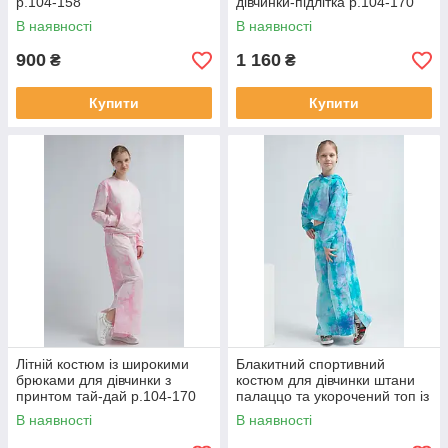
р.104-158
дівчинки-підлітка р.104-170
В наявності
В наявності
900
1 160
₴
₴
Купити
Купити
Літній костюм із широкими
Блакитний спортивний
брюками для дівчинки з
костюм для дівчинки штани
принтом тай-дай р.104-170
палаццо та укорочений топ із
двонитки з принтом тай-дай
В наявності
В наявності
р.104-170