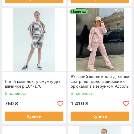
Новинка
В'язаний костюм для дівчинки
Літній комплект у смужку для
светр під горло з широкими
дівчинки р.104-170
брюками з візерунком Ассоль
р. 122-158
В наявності
В наявності
750
1 410
₴
₴
Купити
Купити