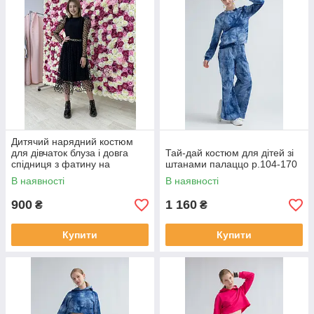
Дитячий нарядний костюм
для дівчаток блуза і довга
Тай-дай костюм для дітей зі
спідниця з фатину на
штанами палаццо р.104-170
підкладці р. 128-164
В наявності
В наявності
900
1 160
₴
₴
Купити
Купити