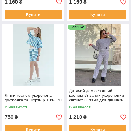
1 160
1 160
₴
₴
Купити
Купити
Новинка
Дитячий демісезонний
Літній костюм укорочена
костюм в'язаний укорочений
футболка та шорти р.104-170
світшот і штани для дівчинки
Фора р. 122-158
В наявності
В наявності
750
1 210
₴
₴
Купити
Купити