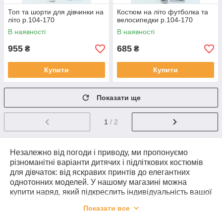
Топ та шорти для дівчинки на
Костюм на літо футболка та
літо р.104-170
велосипедки р.104-170
В наявності
В наявності
955
685
₴
₴
Купити
Купити
Показати ще
1
/ 2
Незалежно від погоди і приводу, ми пропонуємо
різноманітні варіанти дитячих і підліткових костюмів
для дівчаток: від яскравих принтів до елегантних
однотонних моделей. У нашому магазині можна
купити наряд, який підкреслить індивідуальність вашої
дівчинки і доставить їй радість і комфорт.
Показати все