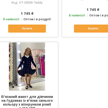
VT-30036-Teddy
1 745 ₴
1 745 ₴
В наявності
Оптом і в р
В наявності
Оптом і в роздріб
Купити
Купити
В'язаний жакет для дівчинки
на ґудзиках із в'язки синього
кольору з візерунком ромб