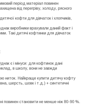
 зимовий період матеріал повинен
ахищена від перегріву, холоду, рясного
дитячої кофти для дівчаток і хлопчиків,
 однак виробники врахували даний факт і
ими. Такі дитячі кофтинки для дівчаток
:
нак є і мінуси: для кофтинок дані
иклад, в школу, вони не завжди
ою ниток. Найкраще купити дитячу кофту
вна, шерсть, шовк і т.д.) + синтетичні
ні повинен становити не менше ніж 80-90 %.