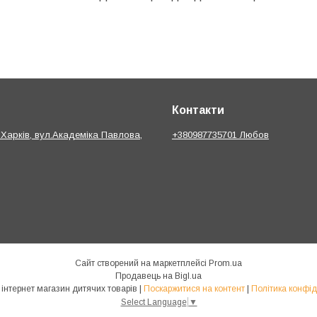
Контакти
.Харків, вул.Академіка Павлова,
+380987735701 Любов
Сайт створений на маркетплейсі
Prom.ua
Продавець на Bigl.ua
bebik.in.ua інтернет магазин дитячих товарів |
Поскаржитися на контент
|
Політика конфід
Select Language
▼