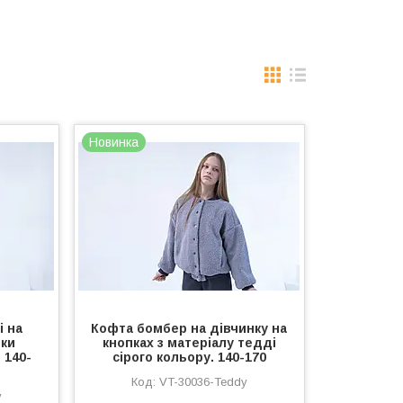
Новинка
 на
Кофта бомбер на дівчинку на
нки
кнопках з матеріалу тедді
 140-
сірого кольору. 140-170
VT-30036-Teddy
y