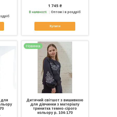
1 745 ₴
В наявності
Оптом і в роздріб
оздріб
Купити
Новинка
 для
Дитячий світшот з вишивкою
ольору
для дівчинки з матеріалу
70
тринитка темно-сірого
кольору р. 104-170
y