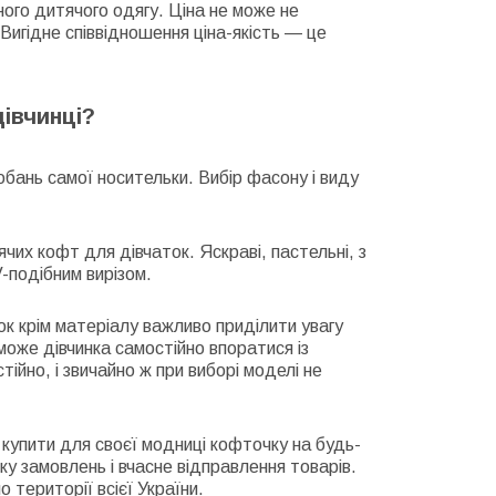
сного дитячого одягу. Ціна не може не
игідне співвідношення ціна-якість — це
івчинці?
обань самої носительки. Вибір фасону і виду
чих кофт для дівчаток. Яскраві, пастельні, з
-подібним вирізом.
ок крім матеріалу важливо приділити увагу
може дівчинка самостійно впоратися із
тійно, і звичайно ж при виборі моделі не
 купити для своєї модниці кофточку на будь-
у замовлень і вчасне відправлення товарів.
 території всієї України.