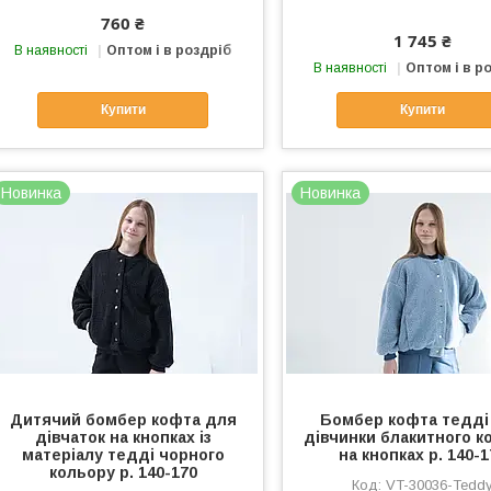
760 ₴
1 745 ₴
В наявності
Оптом і в роздріб
В наявності
Оптом і в р
Купити
Купити
Новинка
Новинка
Дитячий бомбер кофта для
Бомбер кофта тедді
дівчаток на кнопках із
дівчинки блакитного к
матеріалу тедді чорного
на кнопках р. 140-1
кольору р. 140-170
VT-30036-Tedd