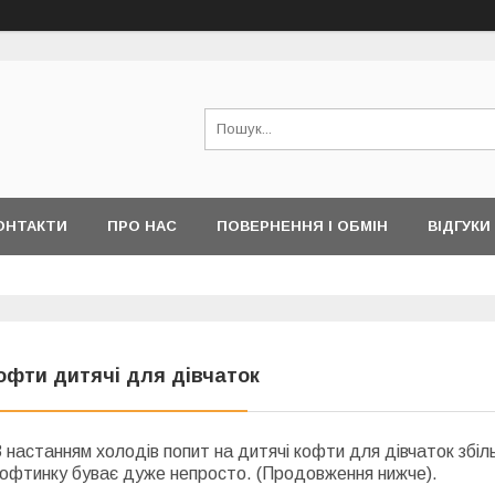
ОНТАКТИ
ПРО НАС
ПОВЕРНЕННЯ І ОБМІН
ВІДГУКИ
офти дитячі для дівчаток
 настанням холодів попит на дитячі кофти для дівчаток збіль
кофтинку буває дуже непросто. (Продовження нижче).