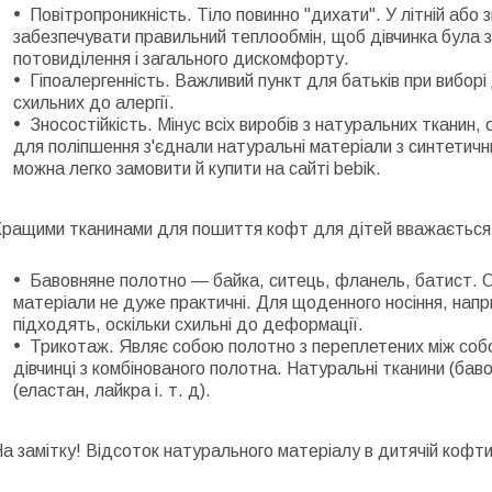
Повітропроникність. Тіло повинно "дихати". У літній або
забезпечувати правильний теплообмін, щоб дівчинка була з
потовиділення і загального дискомфорту.
Гіпоалергенність. Важливий пункт для батьків при виборі 
схильних до алергії.
Зносостійкість. Мінус всіх виробів з натуральних тканин,
для поліпшення з'єднали натуральні матеріали з синтетичн
можна легко замовити й купити на сайті bebik.
Кращими тканинами для пошиття кофт для дітей вважається
Бавовняне полотно — байка, ситець, фланель, батист. Од
матеріали не дуже практичні. Для щоденного носіння, напр
підходять, оскільки схильні до деформації.
Трикотаж. Являє собою полотно з переплетених між соб
дівчинці з комбінованого полотна. Натуральні тканини (баво
(еластан, лайкра і. т. д).
а замітку! Відсоток натурального матеріалу в дитячій кофти