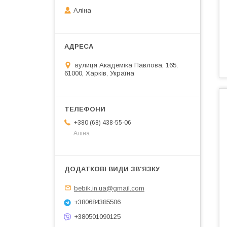
Аліна
вулиця Академіка Павлова, 165,
61000, Харків, Україна
+380 (68) 438-55-06
Аліна
bebik.in.ua@gmail.com
+380684385506
+380501090125