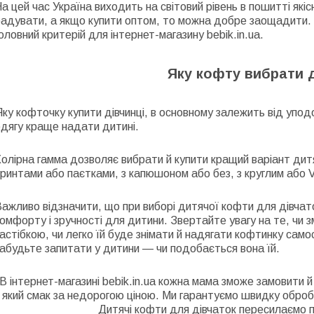
а цей час Україна виходить на світовий рівень в пошитті які
адувати, а якщо купити оптом, то можна добре заощадити. В
оловний критерій для інтернет-магазину bebik.in.ua.
Яку кофту вибрати д
ку кофточку купити дівчинці, в основному залежить від упод
дягу краще надати дитині.
олірна гамма дозволяє вибрати й купити кращий варіант дитя
ринтами або паєтками, з капюшоном або без, з круглим або V
ажливо відзначити, що при виборі дитячої кофти для дівчат
омфорту і зручності для дитини. Звертайте увагу на те, чи з
астібкою, чи легко їй буде знімати й надягати кофтинку самос
абудьте запитати у дитини — чи подобається вона їй.
В інтернет-магазині bebik.in.ua кожна мама зможе замовити й
який смак за недорогою ціною. Ми гарантуємо швидку обробк
Дитячі кофти для дівчаток пересилаємо по