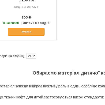
р.116-158
BD-26-7278
855 ₴
В наявності
Оптом і в роздріб
Купити
Обираємо матеріал дитячої к
атеріал завжди відіграє важливу роль в одязі, особливо ко
о тканин кофт для дітей застосовуються високі стандарти: