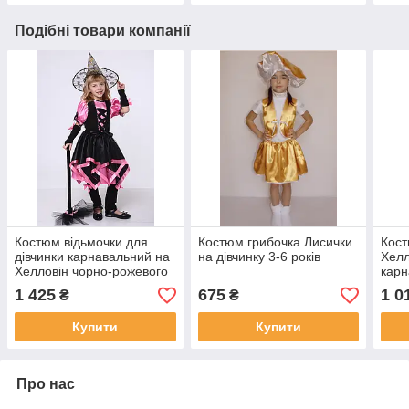
Подібні товари компанії
Костюм відьмочки для
Костюм грибочка Лисички
Кост
дівчинки карнавальний на
на дівчинку 3-6 років
Хелл
Хелловін чорно-рожевого
карн
кольору для дітей 3-6
роже
1 425
675
1 0
₴
₴
років №3
Купити
Купити
Про нас