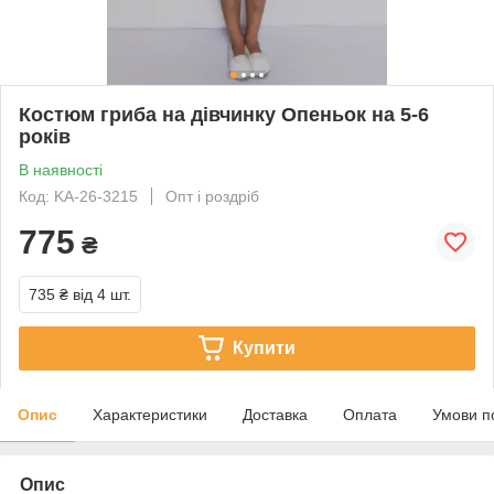
Костюм гриба на дівчинку Опеньок на 5-6
років
В наявності
Код: KA-26-3215
Опт і роздріб
775
₴
735 ₴
від 4 шт.
Купити
Опис
Характеристики
Доставка
Оплата
Умови п
Опис