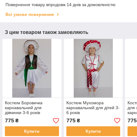
Повернення товару впродовж 14 днів за домовленістю
Всі умови повернення
З цим товаром також замовляють
Костюм Боровичка
Костюм Мухомора
Кост
карнавальний для
карнавальний для дітей 3-
для 
дівчинки 3-6 років
6 років
карн
атла
775
775
775
₴
₴
Купити
Купити