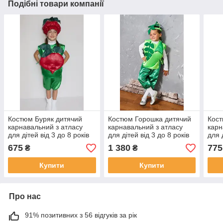
Подібні товари компанії
Костюм Буряк дитячий
Костюм Горошка дитячий
Кост
карнавальний з атласу
карнавальний з атласу
карн
для дітей від 3 до 8 років
для дітей від 3 до 8 років
для 
№1
№1
675
1 380
775
₴
₴
Купити
Купити
Про нас
91% позитивних з 56 відгуків за рік