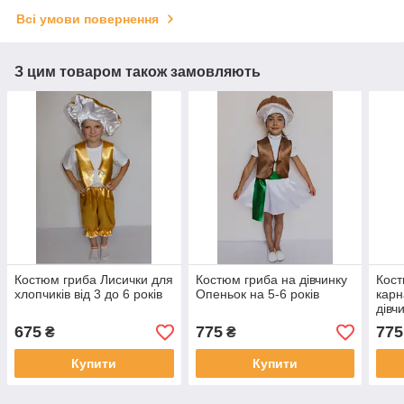
Всі умови повернення
З цим товаром також замовляють
Костюм гриба Лисички для
Костюм гриба на дівчинку
Кост
хлопчиків від 3 до 6 років
Опеньок на 5-6 років
карн
дівч
675
775
775
₴
₴
Купити
Купити