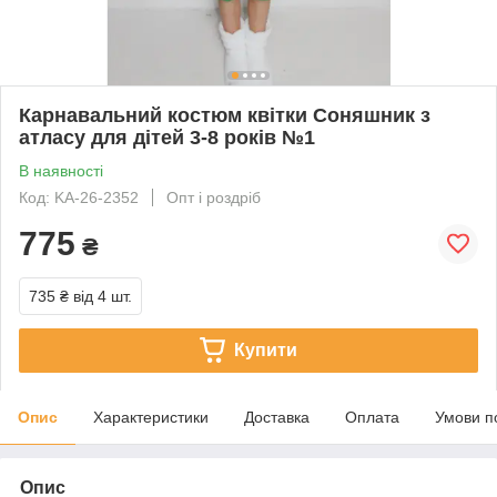
Карнавальний костюм квітки Соняшник з
атласу для дітей 3-8 років №1
В наявності
Код: KA-26-2352
Опт і роздріб
775
₴
735 ₴
від 4 шт.
Купити
Опис
Характеристики
Доставка
Оплата
Умови п
Опис