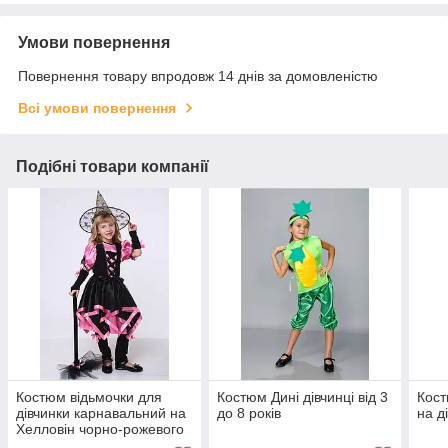
Умови повернення
Повернення товару впродовж 14 днів за домовленістю
Всі умови повернення
Подібні товари компанії
Костюм відьмочки для
Костюм Дині дівчинці від 3
Кост
дівчинки карнавальний на
до 8 років
на д
Хелловін чорно-рожевого
кольору для дітей 3-6