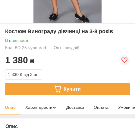
Костюм Винограду дівчинці на 3-8 років
В наявності
Код: BD-25-vynohrad
Опт і роздріб
1 380
₴
1 330 ₴
від 3 шт.
Купити
Опис
Характеристики
Доставка
Оплата
Умови п
Опис