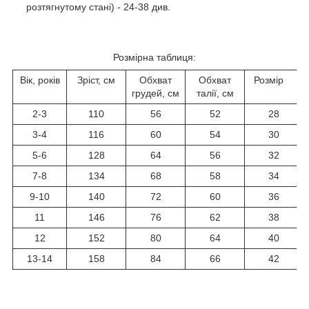
розтягнутому стані) - 24-38 див.
Розмірна таблиця:
Вік, років
Зріст, см
Обхват
Обхват
Розмір
грудей, см
талії, см
2-3
110
56
52
28
3-4
116
60
54
30
5-6
128
64
56
32
7-8
134
68
58
34
9-10
140
72
60
36
11
146
76
62
38
12
152
80
64
40
13-14
158
84
66
42