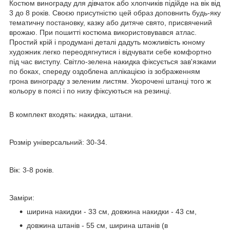
Костюм винограду для дівчаток або хлопчиків підійде на вік від
3 до 8 років. Своєю присутністю цей образ доповнить будь-яку
тематичну постановку, казку або дитяче свято, присвячений
врожаю. При пошитті костюма використовувався атлас.
Простий крій і продумані деталі дадуть можливість юному
художник легко переодягнутися і відчувати себе комфортно
під час виступу. Світло-зелена накидка фіксується зав'язками
по боках, спереду оздоблена аплікацією із зображенням
грона винограду з зеленим листям. Укорочені штанці того ж
кольору в поясі і по низу фіксуються на резинці.
В комплект входять: накидка, штани.
Розмір універсальний: 30-34.
Вік: 3-8 років.
Заміри:
ширина накидки - 33 см, довжина накидки - 43 см,
довжина штанів - 55 см, ширина штанів (в