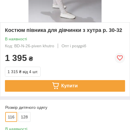
Костюм півника для дівчинки з хутра р. 30-32
В наявності
Код: BD-N-26-piven khutro
Опт і роздріб
1 395
₴
1 315 ₴
від 4 шт.
Купити
Розмір дитячого одягу
116
128
В наявності