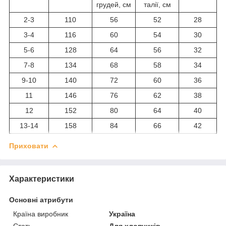
грудей, см
талії, см
2-3
110
56
52
28
3-4
116
60
54
30
5-6
128
64
56
32
7-8
134
68
58
34
9-10
140
72
60
36
11
146
76
62
38
12
152
80
64
40
13-14
158
84
66
42
Приховати
Характеристики
Основні атрибути
Країна виробник
Україна
Стать
Для хлопчиків