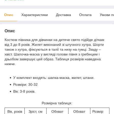
Опис
Характеристики
Доставка
Оплата
Умови п
Опис
Костюм півника для дівчинки на дитяче свято підійде діткам
від 3 до 8 років. Жилет виконаний зі штучного хутра. Шорти
також з хутра, фіксуються в талії та низу на гумці. Ззаду –
хвіст. Шапочка-маска у вигляді голови півня з гребінцем і
дзьобом завершує цей образ. Таблиця розмірів наведена
нижче.
У комплект входять: шапка-маска, жилет, штани.
Розміри: 30-32
Вік: 3-8 років.
Розмірна таблиця:
Вік, років
Зріст, см
Обхват
Обхват
Розмір