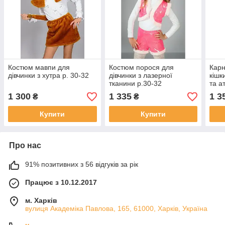
Костюм мавпи для
Костюм порося для
Карн
дівчинки з хутра р. 30-32
дівчинки з лазерної
кішк
тканини р.30-32
та а
1 300
1 335
1 3
₴
₴
Купити
Купити
Про нас
91% позитивних з 56 відгуків за рік
Працює з 10.12.2017
м. Харків
вулиця Академіка Павлова, 165, 61000, Харків, Україна