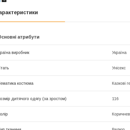
арактеристики
Основні атрибути
раїна виробник
Україна
тать
Унісекс
ематика костюма
Казкові г
озмір дитячого одягу (за зростом)
116
олір
Коричне
ип тканини
Велюр