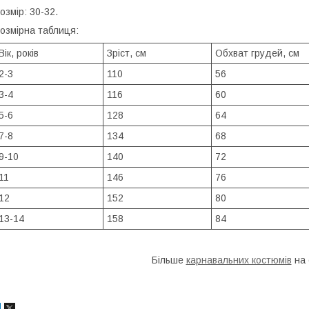
озмір: 30-32.
озмірна таблиця:
Вік, років
Зріст, см
Обхват грудей, см
2-3
110
56
3-4
116
60
5-6
128
64
7-8
134
68
9-10
140
72
11
146
76
12
152
80
13-14
158
84
Більше
карнавальних костюмів
на 