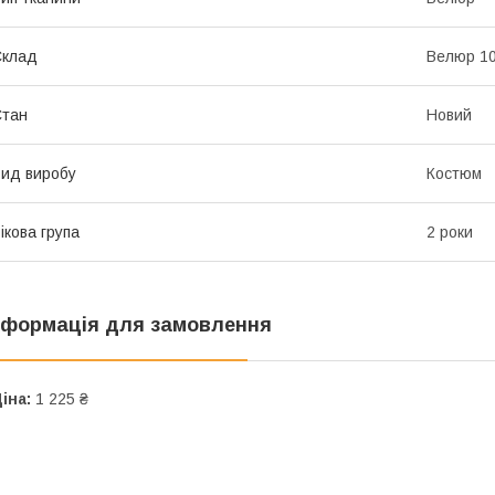
Склад
Велюр 1
Стан
Новий
ид виробу
Костюм
ікова група
2 роки
нформація для замовлення
іна:
1 225 ₴