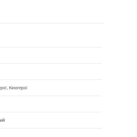
ерої, Кіногерої
вий