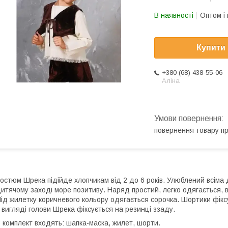
В наявності
Оптом і 
Купити
+380 (68) 438-55-06
Аліна
повернення товару п
остюм Шрека підійде хлопчикам від 2 до 6 років. Улюблений всіма
итячому заході море позитиву. Наряд простий, легко одягається, 
ід жилетку коричневого кольору одягається сорочка. Шортики фікс
 вигляді голови Шрека фіксується на резинці ззаду.
 комплект входять: шапка-маска, жилет, шорти.