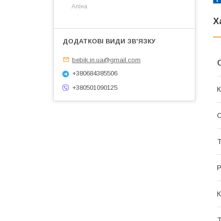
Аліна
Х
bebik.in.ua@gmail.com
+380684385506
+380501090125
К
С
Т
Р
К
Т