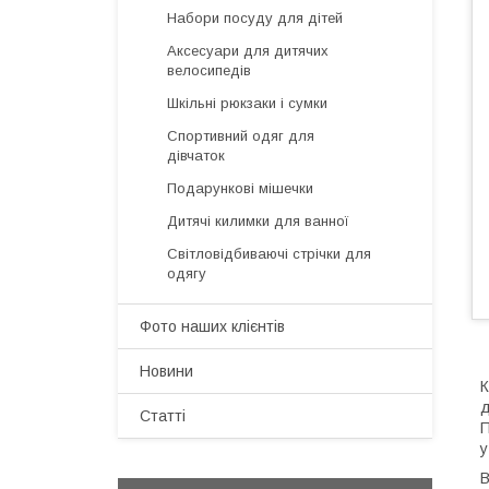
Набори посуду для дітей
Аксесуари для дитячих
велосипедів
Шкільні рюкзаки і сумки
Спортивний одяг для
дівчаток
Подарункові мішечки
Дитячі килимки для ванної
Світловідбиваючі стрічки для
одягу
Фото наших клієнтів
Новини
К
д
Статті
П
у
В