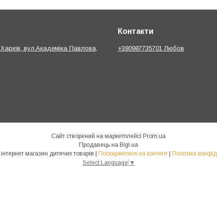
Контакти
.Харків, вул.Академіка Павлова,
+380987735701 Любов
Сайт створений на маркетплейсі
Prom.ua
Продавець на Bigl.ua
bebik.in.ua інтернет магазин дитячих товарів |
Поскаржитися на контент
|
Політика конфід
Select Language
▼