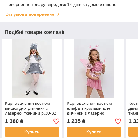
Повернення товару впродовж 14 днів за домовленістю
Всі умови повернення
Подібні товари компанії
Карнавальний костюм
Карнавальний костюм
Кост
мишки для дівчинки з
ельфа з крилами для
дівч
лазерної тканини р.30-32
дівчинки з лазерної
ткан
тканини р. 30-34
1 380
1 235
1 3
₴
₴
Купити
Купити