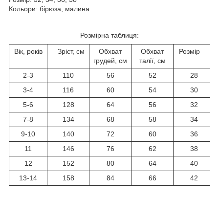
Кольори: бірюза, малина.
Розмірна таблиця:
Вік, років
Зріст, см
Обхват
Обхват
Розмір
грудей, см
талії, см
2-3
110
56
52
28
3-4
116
60
54
30
5-6
128
64
56
32
7-8
134
68
58
34
9-10
140
72
60
36
11
146
76
62
38
12
152
80
64
40
13-14
158
84
66
42