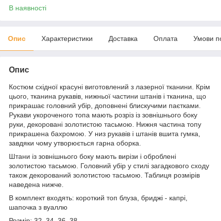
В наявності
Опис
Характеристики
Доставка
Оплата
Умови п
Опис
Костюм східної красуні виготовлений з лазерної тканини. Крім
цього, тканина рукавів, нижньої частини штанів і тканина, що
прикрашає головний убір, доповнені блискучими паєтками.
Рукави укороченого топа мають розріз із зовнішнього боку
руки, декоровані золотистою тасьмою. Нижня частина топу
прикрашена бахромою. У низ рукавів і штанів вшита гумка,
завдяки чому утворюється гарна оборка.
Штани із зовнішнього боку мають вирізи і оброблені
золотистою тасьмою. Головний убір у стилі загадкового сходу
також декорований золотистою тасьмою. Таблиця розмірів
наведена нижче.
В комплект входять: короткий топ блуза, бриджі - капрі,
шапочка з вуаллю
Розмір: 32, 34, 36, 38