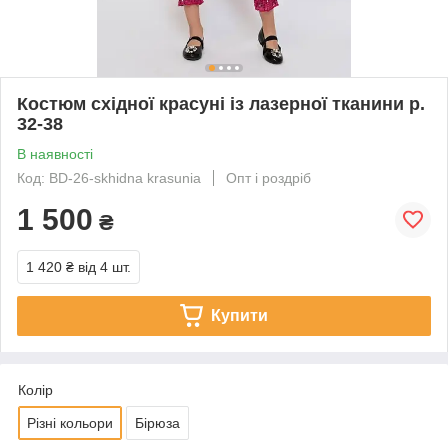
Костюм східної красуні із лазерної тканини р.
32-38
В наявності
Код: BD-26-skhidna krasunia
Опт і роздріб
1 500
₴
1 420 ₴
від 4 шт.
Купити
Колір
Різні кольори
Бірюза