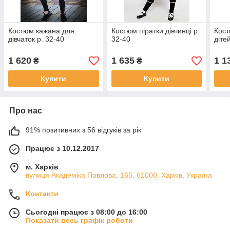
Костюм кажана для
Костюм піратки дівчинці р.
Кост
дівчаток р. 32-40
32-40
діте
1 620
1 635
1 1
₴
₴
Купити
Купити
Про нас
91% позитивних з 56 відгуків за рік
Працює з 10.12.2017
м. Харків
вулиця Академіка Павлова, 165, 61000, Харків, Україна
Контакти
Сьогодні працює з 08:00 до 16:00
Показати весь графік роботи