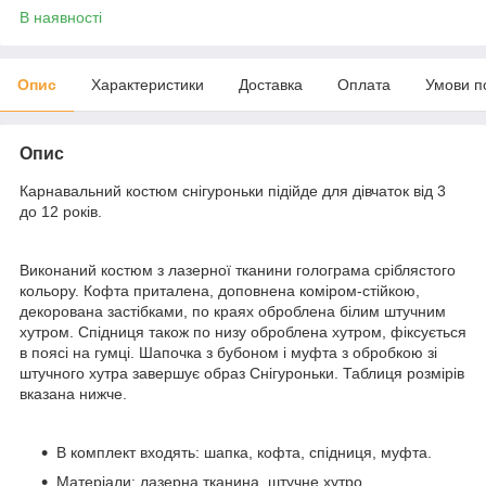
В наявності
Опис
Характеристики
Доставка
Оплата
Умови п
Опис
Карнавальний костюм снігуроньки підійде для дівчаток від 3
до 12 років.
Виконаний костюм з лазерної тканини голограма сріблястого
кольору. Кофта приталена, доповнена коміром-стійкою,
декорована застібками, по краях оброблена білим штучним
хутром. Спідниця також по низу оброблена хутром, фіксується
в поясі на гумці. Шапочка з бубоном і муфта з обробкою зі
штучного хутра завершує образ Снігуроньки. Таблиця розмірів
вказана нижче.
В комплект входять: шапка, кофта, спідниця, муфта.
Матеріали: лазерна тканина, штучне хутро.