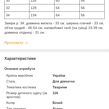
30
116
60
54
32
128
64
56
34
134
64
56
Заміри р. 34: довжина жилета - 33 см, ширина плечей - 33 см,
об'єм грудей - 46-54 см, напівобхват талії (на гумці) 23-39 см,
довжина спідниці - 31 см.
Приховати
Характеристики
Основні атрибути
Країна виробник
Україна
Стать
Для дівчаток
Тематика костюма
Тварини
Розмір дитячого одягу (за
116
зростом)
Колір
Білий
Тип тканини
Атлас