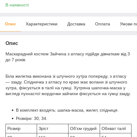
В наявності
Опис
Характеристики
Доставка
Оплата
Умови п
Опис
Маскарадний костюм Зайчиха з атласу підійде дівчаткам від 3
до 7 років.
Біла жилетка виконана зі штучного хутра попереду, з атласу
— ззаду. Спідничка з атласу по краю має волани зі штучного
хутра, фіксується в талії на гумці. Хутряна шапочка-маска у
вигляді пухнастої мордочки зайчихи фіксується на гумці ззаду.
В комплект входять: шапка-маска, жилет, спідниця.
Розміри: 30, 34.
Розмір
Зріст
Об'єм грудей
Обхват талії