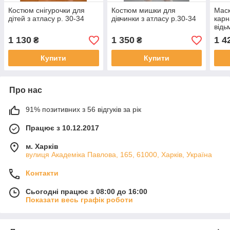
Костюм снігурочки для
Костюм мишки для
Мас
дітей з атласу р. 30-34
дівчинки з атласу р.30-34
карн
відь
№3 д
1 130
1 350
1 4
₴
₴
Хелл
140
Купити
Купити
Про нас
91% позитивних з 56 відгуків за рік
Працює з 10.12.2017
м. Харків
вулиця Академіка Павлова, 165, 61000, Харків, Україна
Контакти
Сьогодні працює з 08:00 до 16:00
Показати весь графік роботи