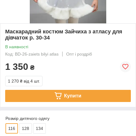
Маскарадний костюм Зайчиха з атласу для
дівчаток р. 30-34
В наявності
Код: BD-26-zaiets bilyi atlas
Опт і роздріб
1 350
₴
1 270 ₴
від 4 шт.
Купити
Розмір дитячого одягу
116
128
134