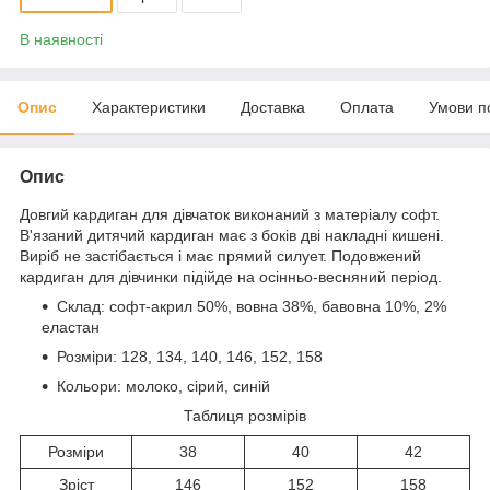
В наявності
Опис
Характеристики
Доставка
Оплата
Умови п
Опис
Довгий кардиган для дівчаток виконаний з матеріалу софт.
В'язаний дитячий кардиган має з боків дві накладні кишені.
Виріб не застібається і має прямий силует. Подовжений
кардиган для дівчинки підійде на осінньо-весняний період.
Склад: софт-акрил 50%, вовна 38%, бавовна 10%, 2%
еластан
Розміри: 128, 134, 140, 146, 152, 158
Кольори: молоко, сірий, синій
Таблиця розмірів
Розміри
38
40
42
Зріст
146
152
158