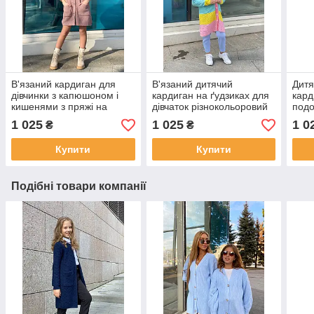
В'язаний кардиган для
В'язаний дитячий
Дитя
дівчинки з капюшоном і
кардиган на ґудзиках для
кард
кишенями з пряжі на
дівчаток різнокольоровий
подо
ґудзиках р.128-158
подовженого крою
ґудз
1 025
1 025
1 0
₴
₴
Веселка р. 116-158
Весе
Купити
Купити
Подібні товари компанії