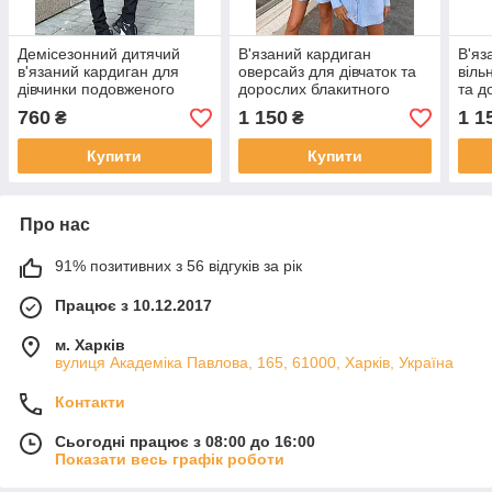
Демісезонний дитячий
В'язаний кардиган
В'яз
в'язаний кардиган для
оверсайз для дівчаток та
віль
дівчинки подовженого
дорослих блакитного
та д
крою з кишенями на
кольору з перлинними
коль
760
1 150
1 1
₴
₴
брошці р. 128-158
ґудзиками р. 134-158 та S-
134-
M
Купити
Купити
Про нас
91% позитивних з 56 відгуків за рік
Працює з 10.12.2017
м. Харків
вулиця Академіка Павлова, 165, 61000, Харків, Україна
Контакти
Сьогодні працює з 08:00 до 16:00
Показати весь графік роботи