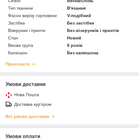
Сезон
Весна/Осінь
Тип тканини
В'язання
Фасон вирізу горловини
V-подібний
Застібка
Без застібки
Візерунки і принти
Без візерунків і принтів
Стан
Новий
Вікова група
8 років
Капюшон
Без капюшона
Приховати
Умови доставки
Нова Пошта
Доставка кур'єром
Всі умови доставки
Умови оплати