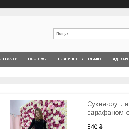
ОНТАКТИ
ПРО НАС
ПОВЕРНЕННЯ І ОБМІН
ВІДГУКИ
Сукня-футля
сарафаном-сі
840 ₴