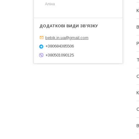
Аліна
К
В
bebik.in.ua@gmail.com
Р
+380684385506
+380501090125
Т
К
С
В