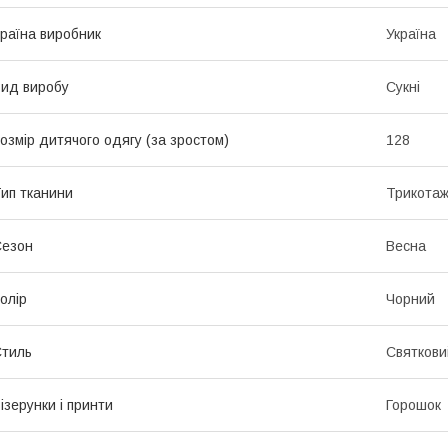
раїна виробник
Україна
ид виробу
Сукні
озмір дитячого одягу (за зростом)
128
ип тканини
Трикота
Сезон
Весна
олір
Чорний
тиль
Святкови
ізерунки і принти
Горошок