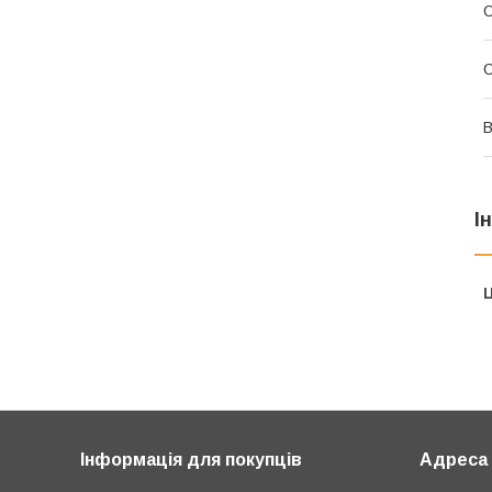
О
В
І
Ц
Інформація для покупців
Адреса