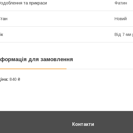
здоблення та прикраси
Фатин
Стан
Новий
ік
Від 7-ми 
нформація для замовлення
іна:
840 ₴
Контакти