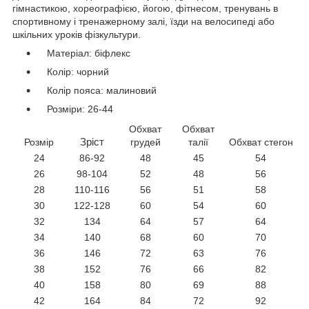
гімнастикою, хореографією, йогою, фітнесом, тренувань в
спортивному і тренажерному залі, їзди на велосипеді або
шкільних уроків фізкультури.
Матеріал: біфлекс
Колір: чорний
Колір пояса: малиновий
Розміри: 26-44
Обхват
Обхват
Розмір
Зріст
грудей
талії
Обхват стегон
24
86-92
48
45
54
26
98-104
52
48
56
28
110-116
56
51
58
30
122-128
60
54
60
32
134
64
57
64
34
140
68
60
70
36
146
72
63
76
38
152
76
66
82
40
158
80
69
88
42
164
84
72
92