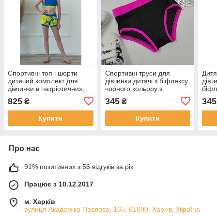
Спортивні топ і шорти
Спортивні труси для
Дитя
дитячий комплект для
дівчинки дитячі з біфлексу
дівч
дівчинки в патріотичних
чорного кольору з
біфл
кольорах з біфлексу
малиновим кантом р. 26-
з фі
825
345
345
₴
₴
Жасмин р. 26-44
44
44
Купити
Купити
Про нас
91% позитивних з 56 відгуків за рік
Працює з 10.12.2017
м. Харків
вулиця Академіка Павлова, 165, 61000, Харків, Україна