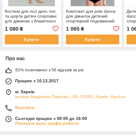
Костюм для пол денс топ
Комплект для pole dance
Дитя
та шорти дитячі спортивні
для дівчаток дитячий
danc
для дівчинки з блакитного
спортивний подовжений
спор
біфлексу з принтом Олівія
топ і труси з біфлексу Рут
чорн
1 080
1 065
1 0
₴
₴
р.26-44
р.26-44
р. 2
Купити
Купити
Про нас
91% позитивних з 56 відгуків за рік
Працює з 10.12.2017
м. Харків
вулиця Академіка Павлова, 165, 61000, Харків, Україна
Контакти
Сьогодні працює з 08:00 до 16:00
Показати весь графік роботи