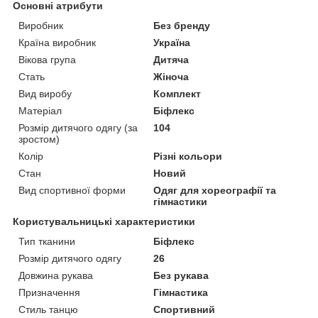
Основні атрибути
Виробник
Без бренду
Країна виробник
Україна
Вікова група
Дитяча
Стать
Жіноча
Вид виробу
Комплект
Матеріал
Біфлекс
Розмір дитячого одягу (за
104
зростом)
Колір
Різні кольори
Стан
Новий
Вид спортивної форми
Одяг для хореографії та
гімнастики
Користувальницькі характеристики
Тип тканини
Біфлекс
Розмір дитячого одягу
26
Довжина рукава
Без рукава
Призначення
Гімнастика
Стиль танцю
Спортивний