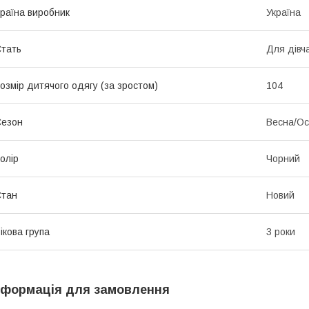
раїна виробник
Україна
тать
Для дівч
озмір дитячого одягу (за зростом)
104
Сезон
Весна/Ос
олір
Чорний
Стан
Новий
ікова група
3 роки
нформація для замовлення