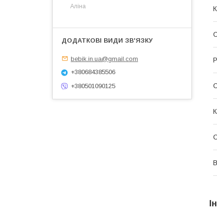
Аліна
К
С
bebik.in.ua@gmail.com
Р
+380684385506
+380501090125
К
В
І