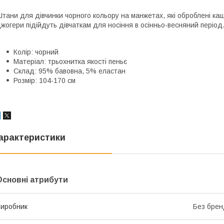
тани для дівчинки чорного кольору на манжетах, які оброблені каш
жогери підійдуть дівчаткам для носіння в осінньо-весняний період
Колір: чорний
Матеріал: трьохнитка якості пеньє
Склад: 95% бавовна, 5% еластан
Розмір: 104-170 см
арактеристики
Основні атрибути
иробник
Без брен