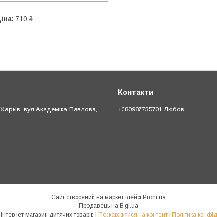
іна:
710 ₴
Контакти
.Харків, вул.Академіка Павлова,
+380987735701 Любов
Сайт створений на маркетплейсі
Prom.ua
Продавець на Bigl.ua
bebik.in.ua інтернет магазин дитячих товарів |
Поскаржитися на контент
|
Політика конфід