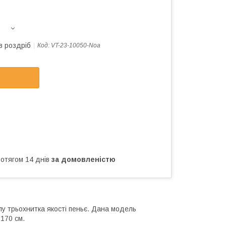
в роздріб
Код:
VT-23-10050-Noa
ротягом 14 днів
за домовленістю
лу трьохнитка якості пеньє. Дана модель
170 см.