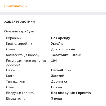
Приховати
Характеристики
Основні атрибути
Виробник
Без бренду
Країна виробник
Україна
Стать
Для хлопчиків
Комплектація набору
Толстовка, Штани
Розмір дитячого одягу (за
104
зростом)
Сезон
Весна/Осінь
Колір
Жовтий
Тип тканини
Двонитка
Стан
Новий
Візерунки і принти
Без візерунків і принтів
Вікова група
3 роки