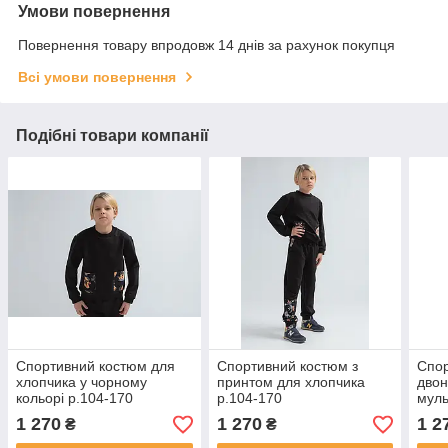
Умови повернення
Повернення товару впродовж 14 днів за рахунок покупця
Всі умови повернення
Подібні товари компанії
Спортивний костюм для
Спортивний костюм з
Спор
хлопчика у чорному
принтом для хлопчика
двон
кольорі р.104-170
р.104-170
муль
104-
1 270
1 270
1 2
₴
₴