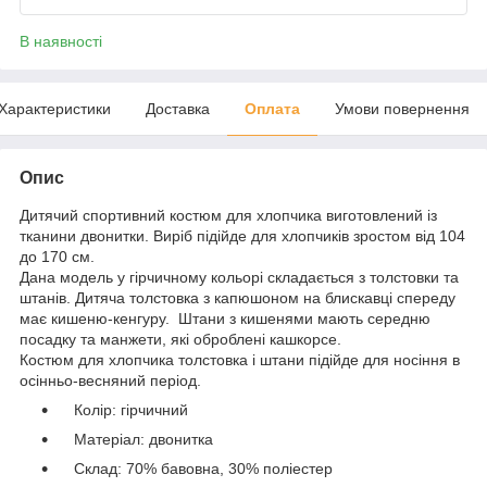
В наявності
Характеристики
Доставка
Оплата
Умови повернення
Опис
Дитячий спортивний костюм для хлопчика виготовлений із
тканини двонитки. Виріб підійде для хлопчиків зростом від 104
до 170 см.
Дана модель у гірчичному кольорі складається з толстовки та
штанів. Дитяча толстовка з капюшоном на блискавці спереду
має кишеню-кенгуру. Штани з кишенями мають середню
посадку та манжети, які оброблені кашкорсе.
Костюм для хлопчика толстовка і штани підійде для носіння в
осінньо-весняний період.
Колір: гірчичний
Матеріал: двонитка
Склад: 70% бавовна, 30% поліестер