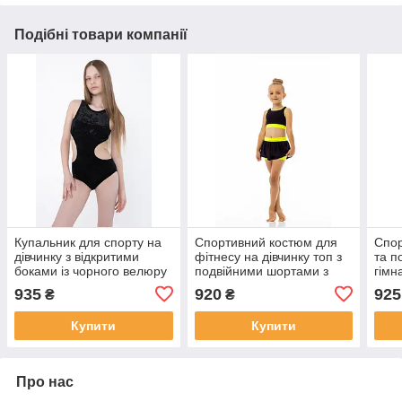
Подібні товари компанії
Купальник для спорту на
Спортивний костюм для
Спор
дівчинку з відкритими
фітнесу на дівчинку топ з
та п
боками із чорного велюру
подвійними шортами з
гімн
р. 26-44
біфлексу і куліра Жасмин
біфл
935
920
925
₴
₴
р. 26-44
Купити
Купити
Про нас