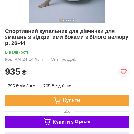
Спортивний купальник для дівчинки для
змагань з відкритими боками з білого велюру
р. 26-44
В наявності
Код: AM-24-14-95-v
Опт і роздріб
935
₴
795 ₴
від 3 шт.
705 ₴
від 6 шт.
Купити
або
Купити з