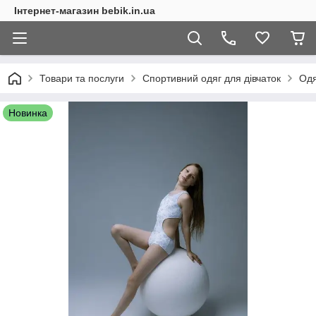
Інтернет-магазин bebik.in.ua
Товари та послуги
Спортивний одяг для дівчаток
Одя
Новинка